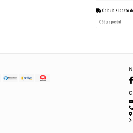
Calculá el costo d
N
C